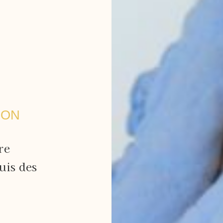
MON
re
uis des